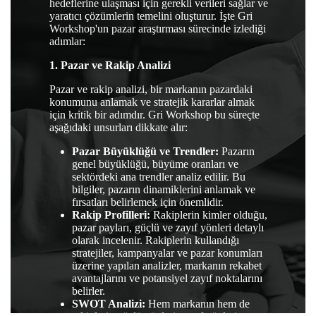
hedeflerine ulaşması için gerekli verileri sağlar ve
yaratıcı çözümlerin temelini oluşturur. İşte Gri
Workshop'un pazar araştırması sürecinde izlediği
adımlar:
1. Pazar ve Rakip Analizi
Pazar ve rakip analizi, bir markanın pazardaki
konumunu anlamak ve stratejik kararlar almak
için kritik bir adımdır. Gri Workshop bu süreçte
aşağıdaki unsurları dikkate alır:
Pazar Büyüklüğü ve Trendler:
Pazarın
genel büyüklüğü, büyüme oranları ve
sektördeki ana trendler analiz edilir. Bu
bilgiler, pazarın dinamiklerini anlamak ve
fırsatları belirlemek için önemlidir.
Rakip Profilleri:
Rakiplerin kimler olduğu,
pazar payları, güçlü ve zayıf yönleri detaylı
olarak incelenir. Rakiplerin kullandığı
stratejiler, kampanyalar ve pazar konumları
üzerine yapılan analizler, markanın rekabet
avantajlarını ve potansiyel zayıf noktalarını
belirler.
SWOT Analizi:
Hem markanın hem de