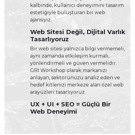
kalbinde, kullanıcı deneyimini tasarım
estetiğiyle buluşturan bir web
ajansıyız.
Web Sitesi Değil, Dijital Varlık
Tasarlıyoruz
Bir web sitesi yalnızca bilgi vermemeli,
aynı zamanda etkileşim kurmalı,
yönlendirmeli ve güven vermelidir.
GRİ Workshop olarak markanızı
anlayan, sektörünüzü analiz eden ve
hedef kitlenizi merkeze alan özel web
arayüzleri tasarlıyoruz.
UX + UI + SEO = Güçlü Bir
Web Deneyimi
UX (Kullanıcı Deneyimi)
ile site içinde
kaybolmayan bir ziyaretçi,